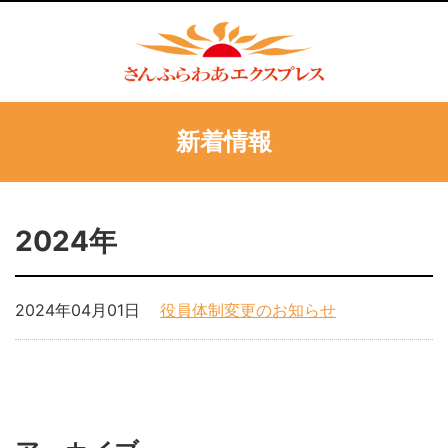
新着情報
2024年
2024年04月01日
役員体制変更のお知らせ