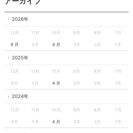
アーカイブ
2026年
12月
11月
10月
9月
8月
7月
6 月
5月
4 月
3月
2月
1月
2025年
12月
11月
10月
9月
8月
7月
6月
5月
4 月
3月
2月
1月
2024年
12月
11月
10月
9月
8月
7月
6月
5月
4 月
3月
2月
1月