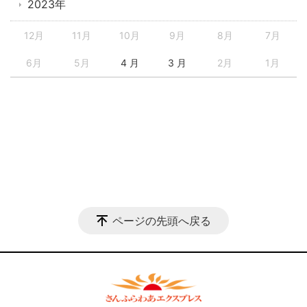
2023年
12月
11月
10月
9月
8月
7月
6月
5月
4 月
3 月
2月
1月
ページの先頭へ戻る