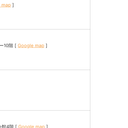
e map
]
10階 [
Google map
]
館4階 [
Google map
]