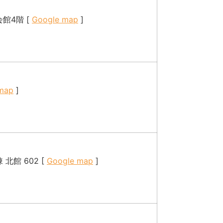
館4階 [
Google map
]
map
]
 北館 602 [
Google map
]