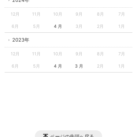
2024年
12月
11月
10月
9月
8月
7月
6月
5月
4 月
3月
2月
1月
2023年
12月
11月
10月
9月
8月
7月
6月
5月
4 月
3 月
2月
1月
ページの先頭へ戻る